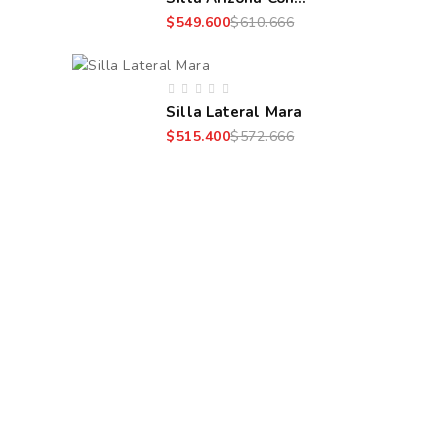
Apoyabrazos
$549.600
$610.666
Silla Lateral Mara
$515.400
$572.666