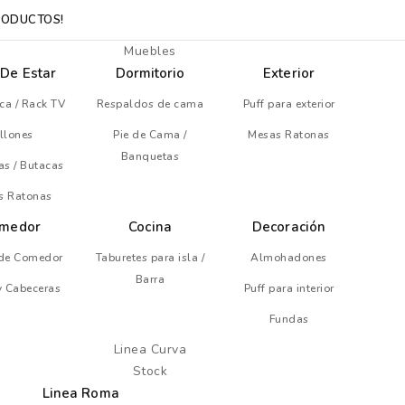
RODUCTOS!
Muebles
 De Estar
Dormitorio
Exterior
eca / Rack TV
Respaldos de cama
Puff para exterior
illones
Pie de Cama /
Mesas Ratonas
Banquetas
as / Butacas
s Ratonas
medor
Cocina
Decoración
de Comedor
Taburetes para isla /
Almohadones
Barra
 y Cabeceras
Puff para interior
Fundas
Linea Curva
Stock
Linea Roma