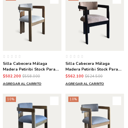
Silla Cabecera Málaga
Silla Cabecera Málaga
Madera Petiribi Stock Para
Madera Petiribi Stock Para
Entrega Inmediata
Entrega Inmediata
$502.200
$558.000
$562.100
$624.500
AGREGAR AL CARRITO
AGREGAR AL CARRITO
10%
10%