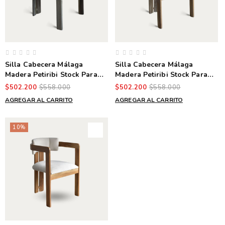
Silla Cabecera Málaga
Silla Cabecera Málaga
Madera Petiribi Stock Para
Madera Petiribi Stock Para
Entrega Inmediata
Entrega Inmediata
$502.200
$558.000
$502.200
$558.000
AGREGAR AL CARRITO
AGREGAR AL CARRITO
10%